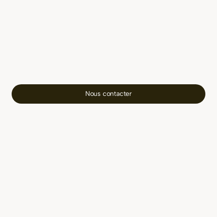
Nous contacter
Quels types d'événements sont organisés par
Cocoon Events ?
Nous organisons un large éventail
d'événements, notamment des galas
d'entreprise, des activations de marques, des
lancements de produits, des retraites de
motivation, des célébrations privées, des