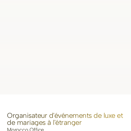
Oui Nos services de gestion d'événements
d'entreprise couvrent tout, des galas annuels et
des cérémonies de remise de prix aux
activations de marque, aux lancements de
produits et aux retraites de leadership. En tant
que planificateur d'événements d'entreprise
spécialisé, nous alignons chaque élément de
votre événement sur l'identité de votre marque
et vos objectifs commerciaux, garantissant ainsi
un impact mesurable et une expérience
mémorable pour votre public.
Organisateur d'événements de luxe et
de mariages à l'étranger
Morocco Office